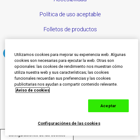
Política de uso aceptable
Folletos de productos
Utilizamos cookies para mejorar su experiencia web. Algunas
cookies son necesarias para ejecutar la web. Otras son
Síguenos
opcionales: las cookies de rendimiento nos muestran cómo
utiliza nuestra web y sus características; las cookies
funcionales recuerdan sus preferencias y las cookies
© 2020-2023 Grupo de empresas Haleon. Todos los
publicitarias nos ayudan a compartir contenido relevante.
Aviso de cookies
derechos reservados.
SENSODYNE es una marca registrada con licencia o
propiedad de grupo de empresas Haleon. El contenido
Aceptar
de este sitio está destinado solo para las audiencias
de Colombia.
PM-CO-SENO-21-00036
Configuraciónes de las cookies
PM-CO-SENO-23-00080
Configuraciónes de las cookies