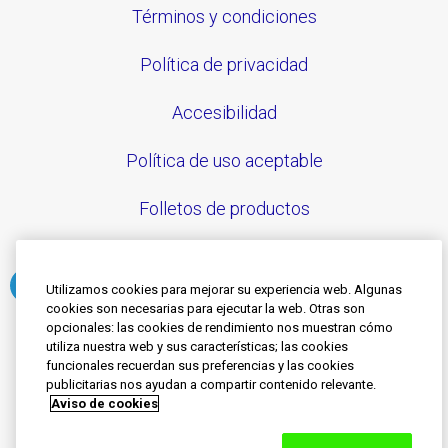
Términos y condiciones
Política de privacidad
Accesibilidad
Política de uso aceptable
Folletos de productos
Utilizamos cookies para mejorar su experiencia web. Algunas
cookies son necesarias para ejecutar la web. Otras son
Síguenos
opcionales: las cookies de rendimiento nos muestran cómo
utiliza nuestra web y sus características; las cookies
funcionales recuerdan sus preferencias y las cookies
© 2020-2023 Grupo de empresas Haleon. Todos los
publicitarias nos ayudan a compartir contenido relevante.
Aviso de cookies
derechos reservados.
SENSODYNE es una marca registrada con licencia o
propiedad de grupo de empresas Haleon. El contenido