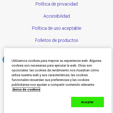
Política de privacidad
Accesibilidad
Política de uso aceptable
Folletos de productos
Utilizamos cookies para mejorar su experiencia web. Algunas
cookies son necesarias para ejecutar la web. Otras son
Síguenos
opcionales: las cookies de rendimiento nos muestran cómo
utiliza nuestra web y sus características; las cookies
funcionales recuerdan sus preferencias y las cookies
publicitarias nos ayudan a compartir contenido relevante.
© 2020-2023 Grupo de empresas Haleon. Todos los
Aviso de cookies
derechos reservados.
SENSODYNE es una marca registrada con licencia o
propiedad de grupo de empresas Haleon. El contenido
Aceptar
de este sitio está destinado solo para las audiencias
de Colombia.